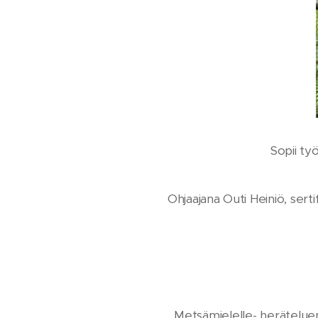
Sopii työ
Ohjaajana Outi Heiniö, sert
Metsämielelle- heräteluent