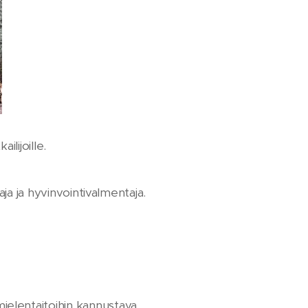
ilijoille.
ja ja hyvinvointivalmentaja.
mielentaitoihin kannustava,