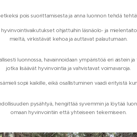
etkeksi pois suorittamisesta ja anna luonnon tehdä teht
vinvointivaikutukset ohjattuihin läsnäolo- ja mielentaitoh
mieltä, virkistävät kehoa ja auttavat palautumaan.
lisesti luonnossa, havainnoidaan ympäristöä eri aistein ja
jotka lisäävät hyvinvointia ja vahvistavat voimavaroja.
ämieli sopii kaikille, eikä osallistuminen vaadi erityistä ku
hdollisuuden pysähtyä, hengittää syvemmin ja löytää luo
omaan hyvinvointiin että yhteiseen tekemiseen.