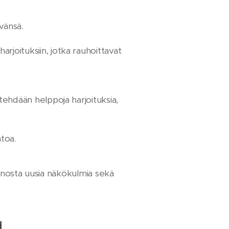
ävänsä.
arjoituksiin, jotka rauhoittavat
 tehdään helppoja harjoituksia,
ntoa.
nnosta uusia näkökulmia sekä