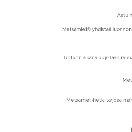
Astu h
Metsämieli® yhdistää luonnon hy
Retken aikana kuljetaan rauhal
Mets
Metsämieli-hetki tarjoaa ma