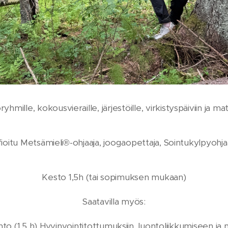
ryhmille, kokousvieraille, järjestöille, virkistyspäiviin ja matka
ifioitu Metsämieli®-ohjaaja, joogaopettaja, Sointukylpyohjaa
Kesto 1,5h (tai sopimuksen mukaan)
Saatavilla myös:
o (1,5 h) Hyvinvointitottumuksiin, luontoliikkumiseen ja 